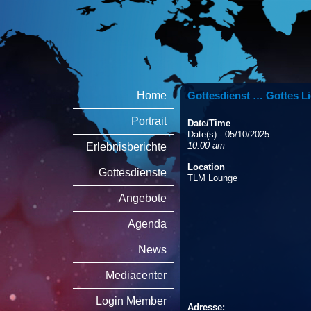
Home
Gottesdienst … Gottes Li
Portrait
Date/Time
Date(s) - 05/10/2025
10:00 am
Erlebnisberichte
Location
Gottesdienste
TLM Lounge
Angebote
Agenda
News
Mediacenter
Login Member
Adresse: