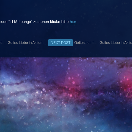
esse “TLM Lounge” zu sehen klicke bitte
hier.
st … Gottes Liebe in Aktion
NEXT POST
Gottesdienst … Gottes Liebe in Akti