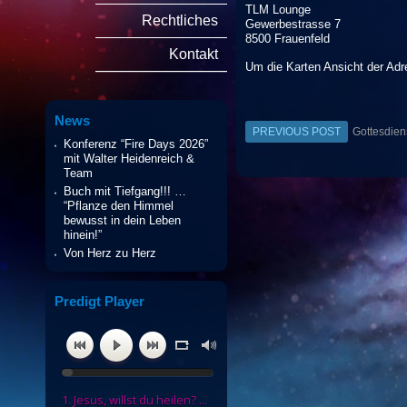
TLM Lounge
Rechtliches
Gewerbestrasse 7
8500 Frauenfeld
Kontakt
Um die Karten Ansicht der Adr
News
PREVIOUS POST
Gottesdien
Konferenz “Fire Days 2026”
Post
mit Walter Heidenreich &
Team
navigation
Buch mit Tiefgang!!! …
“Pflanze den Himmel
bewusst in dein Leben
hinein!”
Von Herz zu Herz
Predigt Player
1. Jesus, willst du heilen? ...