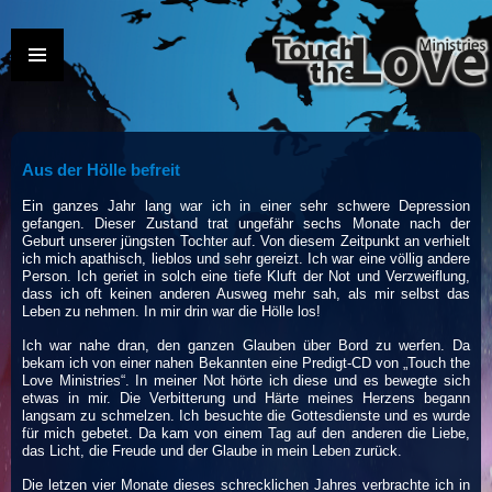
SKIP TO CONTENT
Aus der Hölle befreit
Ein ganzes Jahr lang war ich in einer sehr schwere Depression
gefangen. Dieser Zustand trat ungefähr sechs Monate nach der
Geburt unserer jüngsten Tochter auf. Von diesem Zeitpunkt an verhielt
ich mich apathisch, lieblos und sehr gereizt. Ich war eine völlig andere
Person. Ich geriet in solch eine tiefe Kluft der Not und Verzweiflung,
dass ich oft keinen anderen Ausweg mehr sah, als mir selbst das
Leben zu nehmen. In mir drin war die Hölle los!
Ich war nahe dran, den ganzen Glauben über Bord zu werfen. Da
bekam ich von einer nahen Bekannten eine Predigt-CD von „Touch the
Love Ministries“. In meiner Not hörte ich diese und es bewegte sich
etwas in mir. Die Verbitterung und Härte meines Herzens begann
langsam zu schmelzen. Ich besuchte die Gottesdienste und es wurde
für mich gebetet. Da kam von einem Tag auf den anderen die Liebe,
das Licht, die Freude und der Glaube in mein Leben zurück.
Die letzen vier Monate dieses schrecklichen Jahres verbrachte ich in